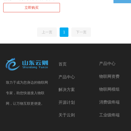
按摩椅、充电宝等）、可穿戴
立即购买
设备、远程抄表、GPS定位器、
OBD、DTU、T-box等车辆检测
设备、LBS定位设备、燃气报警
器、烟感设备、数据监测设
上一页
1
下一页
备、农业数据采集控制、定位
手表、抓娃娃机、充电桩（机
动车、非机动车）、对讲机、
通道闸机、自动售货机、工业
设备、安防设备、车载导航、
智能后视镜、自助KTV、车联
产品中心
首页
网设备、影像回传设备等。
物联网资费
产品中心
致力于成为您身边的物联网
物联网模组
解决方案
专家，助您快速接入物联
消费级终端
开源计划
网，让万物互联更便捷。
工业级终端
关于云则