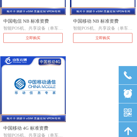
中国电信 NB 标准资费
中国移动 NB 标准资费
智能POS机、共享设备（单车、
智能POS机、共享设备（单车、
按摩椅、充电宝等）、可穿戴
按摩椅、充电宝等）、可穿戴
立即购买
立即购买
设备、远程抄表、GPS定位器、
设备、远程抄表、GPS定位器、
OBD、DTU、T-box等车辆检测
OBD、DTU、T-box等车辆检测
设备、LBS定位设备、燃气报警
设备、LBS定位设备、燃气报警
器、烟感设备、数据监测设
器、烟感设备、数据监测设
备、农业数据采集控制、定位
备、农业数据采集控制、定位
手表、抓娃娃机、充电桩（机
手表、抓娃娃机、充电桩（机
끅
动车、非机动车）、对讲机、
动车、非机动车）、对讲机、
通道闸机、自动售货机、工业
通道闸机、自动售货机、工业
设备、安防设备、车载导航、
设备、安防设备、车载导航、
뀥
智能后视镜、自助KTV、车联
智能后视镜、自助KTV、车联
网设备、影像回传设备等。
网设备、影像回传设备等。
낃
中国移动 4G 标准资费
녕
智能POS机、共享设备（单车、